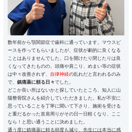
数年前から顎関節症で歯科に通っています。マウスピ
ースを作ってもらいましたが、症状が劇的に良くなる
ことはありませんでした。口を開けたり閉じたりは良
くなってきたものの、頭痛や肩こり、めまい等の症状
は中々改善されず、
自律神経
の乱れだと言われるのみ
で、
鎮痛薬に頼る日々
でした。
どこか良い所はないかと探していたところ、知人に山
陽整骨院さんを紹介していただきました。私が不安に
思っていることを丁寧に聞いて下さり、施術を受ける
と重だるかった首肩周りがその日一日軽くなり、ここ
なら！と思い通うことに決めました。
通う度に鎮痛薬に頼る頻度も減り、先生には本当に感