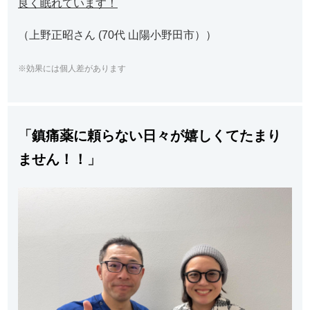
良く眠れています！
（上野正昭さん (70代 山陽小野田市））
※効果には個人差があります
「
鎮痛薬に頼らない日々が嬉しくてたまり
ません！！
」