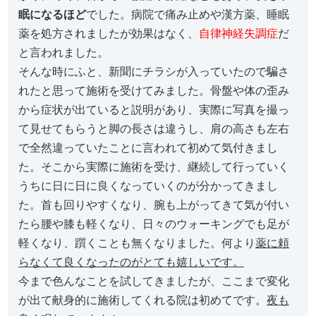
眠になるほど
でした。病院で痛み止めや漢方薬、睡眠
薬を処方されましたが効果はなく、
自律神経失調症
だ
と言われました。
そんな時にふと、新聞にチラシが入っていたので騙さ
れたと思って施術を受けてみました。骨盤や体の歪み
から症状が出ていると説明があり、実際に写真を撮っ
て見せてもらうと脚の長さは違うし、肩の高さも左右
で全然違っていたことに言われて初めて気付きまし
た。そこから実際に施術を受け、継続して行っていく
うちに日に日に良くなっていくのが分かってきまし
た。首も回りやすくなり、腕も上がってきて気が付い
たら腰や膝も軽くなり、日々のウォーキングでも足が
軽くなり、躓くことも無くなりました。何より
薬に頼
らなくて良くなったのがとても嬉しいです。
今まで色んなことを試してきましたが、ここまで変化
が出て献身的に施術してくれる院は初めてです。
夜も